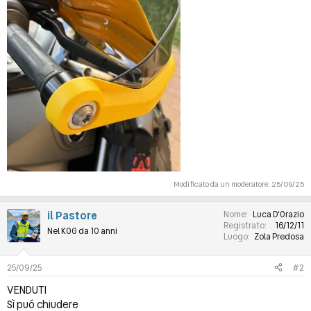
Modificato da un moderatore:
25/09/25
il Pastore
Nome
Luca D'Orazio
Registrato
16/12/11
Nel KOG da 10 anni
Luogo
Zola Predosa
25/09/25
#2
VENDUTI
Sì puó chiudere