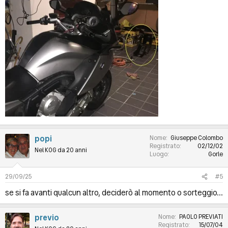
popi
Nome
Giuseppe Colombo
Registrato
02/12/02
Nel KOG da 20 anni
Luogo
Gorle
29/09/25
#5
se si fa avanti qualcun altro, deciderò al momento o sorteggio...
previo
Nome
PAOLO PREVIATI
Registrato
15/07/04