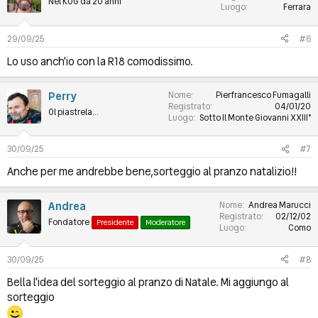
Nel KOG da 20 anni
Luogo
Ferrara
29/09/25
#6
Lo uso anch'io con la R18 comodissimo.
Perry
Nome
Pierfrancesco Fumagalli
Registrato
04/01/20
Ol piastrela...
Luogo
Sotto Il Monte Giovanni XXIII°
30/09/25
#7
Anche per me andrebbe bene,sorteggio al pranzo natalizio!!
Andrea
Nome
Andrea Marucci
Registrato
02/12/02
Fondatore
Presidente
Moderatore
Luogo
Como
30/09/25
#8
Bella l'idea del sorteggio al pranzo di Natale. Mi aggiungo al
sorteggio