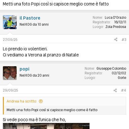
Metti una foto Popi così si capisce meglio come è fatto
il Pastore
Nome
Luca D'Orazio
Registrato
16/12/11
Nel KOG da 10 anni
Luogo
Zola Predosa
27/09/25
#3
Lo prendo io volentieri.
Ci vediamo a Verona al pranzo di Natale
popi
Nome
Giuseppe Colombo
Registrato
02/12/02
Nel KOG da 20 anni
Luogo
Gorle
29/09/25
#4
Andrea ha scritto:
Metti una foto Popi così si capisce meglio come è fatto
Si vede poco ma è l'unica che ho,