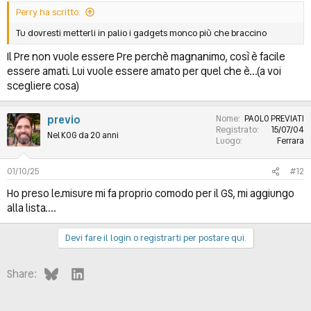
Perry ha scritto:
Tu dovresti metterli in palio i gadgets monco più che braccino
Il Pre non vuole essere Pre perchè magnanimo, così è facile
essere amati. Lui vuole essere amato per quel che è...(a voi
scegliere cosa)
previo
Nome
PAOLO PREVIATI
Registrato
15/07/04
Nel KOG da 20 anni
Luogo
Ferrara
01/10/25
#12
Ho preso le.misure mi fa proprio comodo per il GS, mi aggiungo
alla lista....
Devi fare il login o registrarti per postare qui.
Bluesky
LinkedIn
Share: