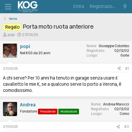
Entra
Registrazione
Varie
Porta moto ruota anteriore
Regalo
C
D
popi
27/09/25
r
a
e
t
popi
Nome
Giuseppe Colombo
a
a
Registrato
02/12/02
Nel KOG da 20 anni
t
d
Luogo
Gorle
o
i
r
I
27/09/25
#1
e
n
D
i
A chi serve? Per 10 anni ha tenuto in garage senza usare il
i
z
cavalletto le mie K, se a qualcuno serve lo porto a Verona, è
s
i
comodisssimo.
c
o
u
s
Andrea
Nome
Andrea Marucci
s
Registrato
02/12/02
Fondatore
Presidente
Moderatore
Luogo
Como
i
o
n
27/09/25
#2
e