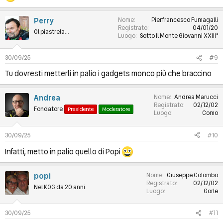
Perry
Nome
Pierfrancesco Fumagalli
Registrato
04/01/20
Ol piastrela...
Luogo
Sotto Il Monte Giovanni XXIII°
30/09/25
#9
Tu dovresti metterli in palio i gadgets monco più che braccino
Andrea
Nome
Andrea Marucci
Registrato
02/12/02
Fondatore
Presidente
Moderatore
Luogo
Como
30/09/25
#10
Infatti, metto in palio quello di Popi
popi
Nome
Giuseppe Colombo
Registrato
02/12/02
Nel KOG da 20 anni
Luogo
Gorle
30/09/25
#11