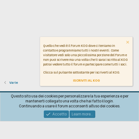
Quello che vedi è il Forum KOG dove ci teniamo in
contatto e programmiamo tutti i nostri eventi. Come
visitatore vedi solo una piccolissima porzione del Forum e
non puoi scrivere ma una volta che ti sarai iscritto al KOG
potrai vedere tutto il forum e partecipare come tutti i soci.
Clicca sul pulsante sottostante per iscriverti al KOG.
ISCRIVITI AL KOG
Varie
Italiano
Questo sito usa dei cookies per personalizzare la tua esperienza e per
mantenerti collegato una volta che hai fatto il login.
Contattaci!
Regolamento
Policy sulla Privacy
Aiuto
R
Continuando a usare il forum acconsenti all'uso dei cookies.
S
S
Accetto
Learn more…
®
Community platform by XenForo
© 2010-2026 XenForo Ltd.