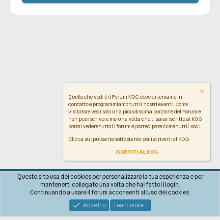
Quello che vedi è il Forum KOG dove ci teniamo in
contatto e programmiamo tutti i nostri eventi. Come
visitatore vedi solo una piccolissima porzione del Forum e
non puoi scrivere ma una volta che ti sarai iscritto al KOG
potrai vedere tutto il forum e partecipare come tutti i soci.
Clicca sul pulsante sottostante per iscriverti al KOG.
ISCRIVITI AL KOG
Italiano
Questo sito usa dei cookies per personalizzare la tua esperienza e per
mantenerti collegato una volta che hai fatto il login.
Contattaci!
Regolamento
Policy sulla Privacy
Aiuto
R
Continuando a usare il forum acconsenti all'uso dei cookies.
S
S
Accetto
Learn more…
®
Community platform by XenForo
© 2010-2026 XenForo Ltd.