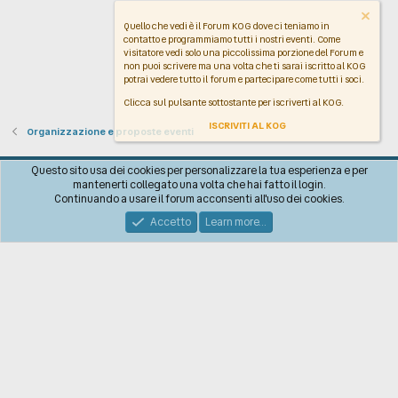
Quello che vedi è il Forum KOG dove ci teniamo in
contatto e programmiamo tutti i nostri eventi. Come
visitatore vedi solo una piccolissima porzione del Forum e
non puoi scrivere ma una volta che ti sarai iscritto al KOG
potrai vedere tutto il forum e partecipare come tutti i soci.
Clicca sul pulsante sottostante per iscriverti al KOG.
ISCRIVITI AL KOG
Organizzazione e proposte eventi
Italiano
Questo sito usa dei cookies per personalizzare la tua esperienza e per
mantenerti collegato una volta che hai fatto il login.
Contattaci!
Regolamento
Policy sulla Privacy
Aiuto
R
Continuando a usare il forum acconsenti all'uso dei cookies.
S
S
Accetto
Learn more…
®
Community platform by XenForo
© 2010-2026 XenForo Ltd.