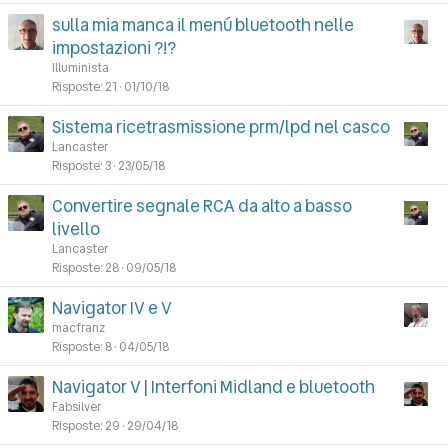
sulla mia manca il menú bluetooth nelle
impostazioni ?!?
Illuminista
Risposte
21
01/10/18
Sistema ricetrasmissione prm/lpd nel casco
Lancaster
Risposte
3
23/05/18
Convertire segnale RCA da alto a basso
livello
Lancaster
Risposte
28
09/05/18
Navigator IV e V
macfranz
Risposte
8
04/05/18
Navigator V | Interfoni Midland e bluetooth
Fabsilver
Risposte
29
29/04/18