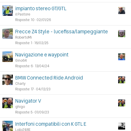
n
impianto stereo GT/GTL
z
il Pastore
a
Risposte
10
02/01/26
Frecce Z4 Style - lucefissa/lampeggiante
RobertoMi
Risposte
1
16/02/25
Navigazione e waypoint
Gino64
Risposte
6
13/04/24
BMW Connected Ride Android
Charly
Risposte
17
04/12/23
Navigator V
ghigo
Risposte
5
01/09/23
Interfoni compatibili con K GTL E
Lollo74RE