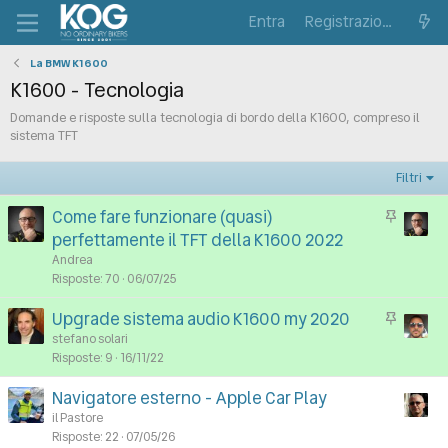
Entra
Registrazione
La BMW K1600
K1600 - Tecnologia
Domande e risposte sulla tecnologia di bordo della K1600, compreso il
sistema TFT
Filtri
Come fare funzionare (quasi)
I
n
perfettamente il TFT della K1600 2022
E
Andrea
v
Risposte
70
06/07/25
i
Upgrade sistema audio K1600 my 2020
I
d
n
stefano solari
e
E
Risposte
9
16/11/22
n
v
z
Navigatore esterno - Apple Car Play
i
a
il Pastore
d
Risposte
22
07/05/26
e