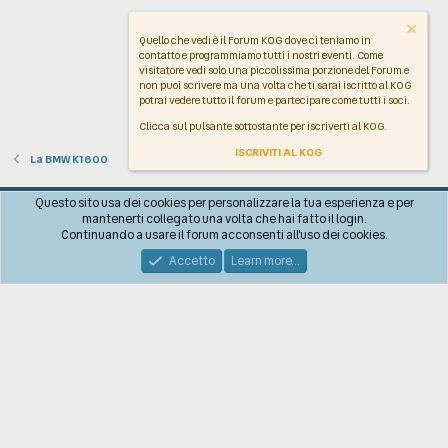
Quello che vedi è il Forum KOG dove ci teniamo in
contatto e programmiamo tutti i nostri eventi. Come
visitatore vedi solo una piccolissima porzione del Forum e
non puoi scrivere ma una volta che ti sarai iscritto al KOG
potrai vedere tutto il forum e partecipare come tutti i soci.
Clicca sul pulsante sottostante per iscriverti al KOG.
ISCRIVITI AL KOG
La BMW K1600
Italiano
Questo sito usa dei cookies per personalizzare la tua esperienza e per
mantenerti collegato una volta che hai fatto il login.
Contattaci!
Regolamento
Policy sulla Privacy
Aiuto
R
Continuando a usare il forum acconsenti all'uso dei cookies.
S
S
Accetto
Learn more…
®
Community platform by XenForo
© 2010-2026 XenForo Ltd.